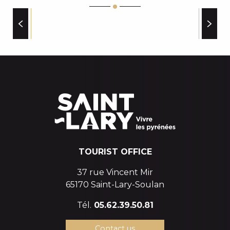
CRÈCHE LES MARMOTTES
ALTISERVICE REMONTEES MECANIQUES
GENDARMERIE
BEAUTY AND WELL-BEING
MAIRIE DE SAINT LARY SOULAN
OFFICE DE TOURISME DE SAINT LARY
CLUB DES SPORTS
TOURIST OFFICE
37 rue Vincent Mir
65170 Saint-Lary-Soulan
Tél.
05.62.39.50.81
Contact us