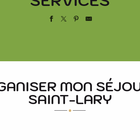
SERVICES
GRICOLE
GANISER MON SÉJOU
SAINT-LARY
ique
s
REFUGES