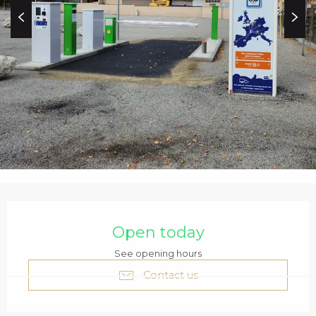
c
i
p
a
l
OPENING HOURS & C
Open today
See opening hours
Contact us