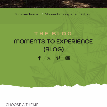
c
i
p
Summer home
Moments to experience (blog)
a
l
THE BLOG
MOMENTS TO EXPERIENCE
(BLOG)
CHOOSE A THEME