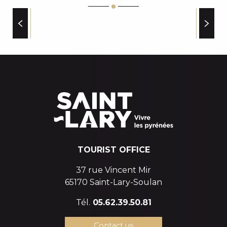
DECHETTERIE DE CAMOU
DISTRIBUTEUR AUTOMATIQUE DU PLA - CRÉDIT A
GUICHET INITIATIVE PLURIACTIVITE EMPLOI (GIPE)
EVENTS CALENDAR
SECOURS EN MONTAGNE CRS PYRENEES
POINT WIFI PUBLIC
OFFICE DE TOURISME DE SAINT LARY
TOURIST OFFICE
37 rue Vincent Mir
65170 Saint-Lary-Soulan
Tél.
05.62.39.50.81
Contact us