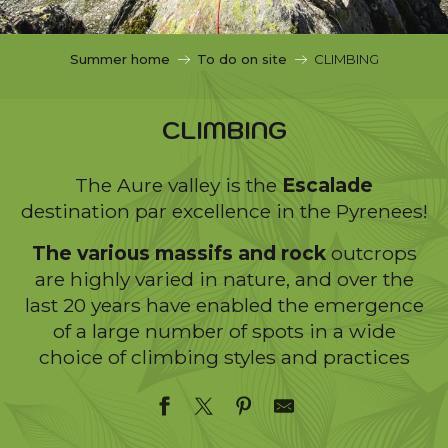
c
i
p
Summer home
To do on site
CLIMBING
a
l
CLIMBING
The Aure valley is the
Escalade
destination par excellence in the Pyrenees!
The various massifs and rock
outcrops
are highly varied in nature, and over the
last 20 years have enabled the emergence
of a large number of spots in a wide
choice of climbing styles and practices