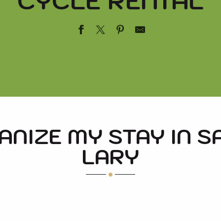
CYCLE RENTAL
BINE
NIZE MY STAY IN S
LARY
UE
PLACES TO VISIT