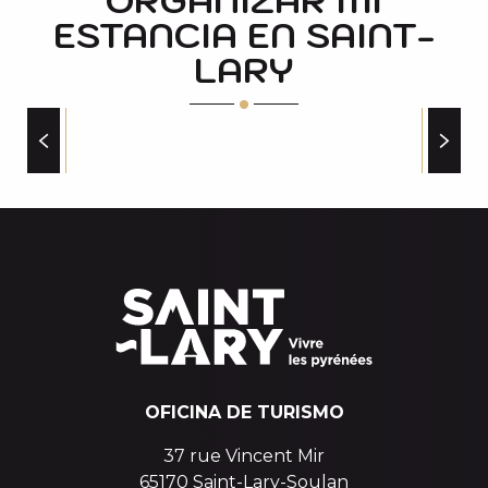
ORGANIZAR MI
ESTANCIA EN SAINT-
MUSETTE
TOP SKI GLISSE-LA GLISSE
LARY
JOE BIKE
ACA INTERSPORT SAINT LARY 1700-SORTIE TELECA
HOTELES
OFICINA DE TURISMO
37 rue Vincent Mir
65170 Saint-Lary-Soulan