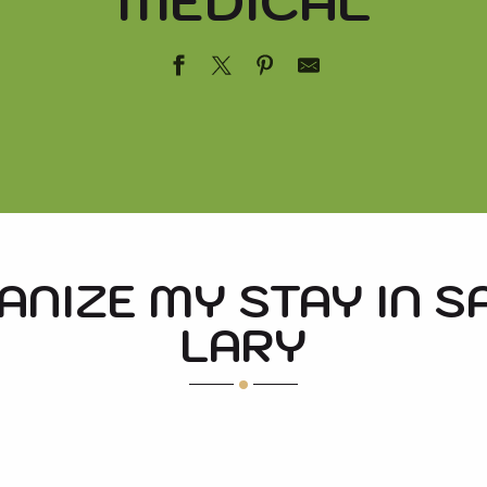
MEDICAL
 PERIPHERIQUE
E MIEL
NIZE MY STAY IN S
LARY
FOOD AND CATERING