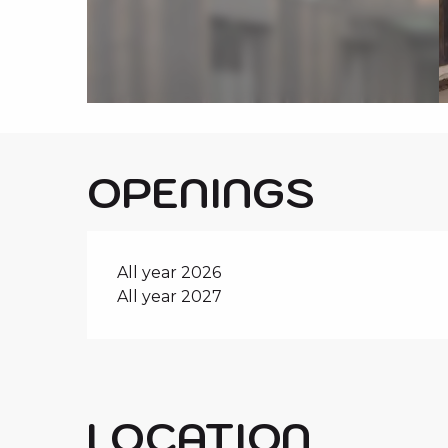
i
p
a
l
OPENINGS
All year 2026
All year 2027
LOCATION