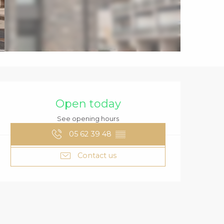
OPENING HOURS
Open today
See opening hours
05 62 39 48
▒▒
Contact us