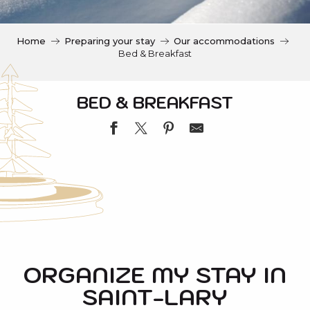
c
i
p
Home
Preparing your stay
Our accommodations
a
Bed & Breakfast
l
BED & BREAKFAST
LE RELAIS DE L'EMPEREUR
LA SAINTHILARIENNE
ORGANIZE MY STAY IN
SAINT-LARY