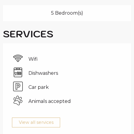
5 Bedroom(s)
SERVICES
Wifi
Dishwashers
Car park
Animals accepted
View all services