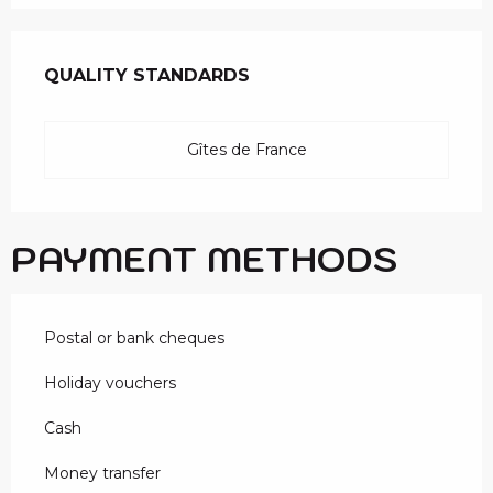
SERVICES OFFERED
QUALITY STANDARDS
QUALITY STANDARDS
Gîtes de France
PAYMENT METHODS
Postal or bank cheques
Holiday vouchers
Cash
Money transfer