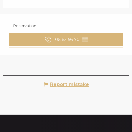
Reservation
05 62 56 70
▒▒
Report mistake