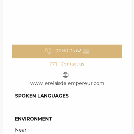
06 80 05 62
▒▒
Contact us
www.lerelaisdelempereur.com
SPOKEN LANGUAGES
SPOKEN LANGUAGES
ENVIRONMENT
ENVIRONMENT
Near