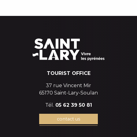
c
i
p
a
l
TOURIST OFFICE
37 rue Vincent Mir
65170 Saint-Lary-Soulan
Tél.
05 62 39 50 81
contact us