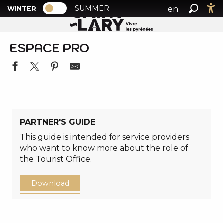
PAGE D’ACCUEIL ACTUELLE HIVER : PA
A
SUMMER
en
WINTER
Home
Espace Pro
PAGE D’ACCUEIL ACTUELLE HIVER : PASSER EN MODE
Search
Ac
l
fr
l
es
e
ESPACE PRO
r
a
u
c
o
n
PARTNER'S GUIDE
t
This guide is intended for service providers
e
who want to know more about the role of
n
the Tourist Office.
u
p
Download
r
i
n