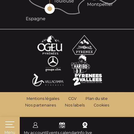
Mentions légales
CGV
Plan du site
Nos partenaires
Nos labels
Cookies
Menu
My account
Events calendar
Info live