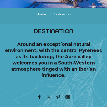
c
i
p
Home
Destination
a
l
DESTINATION
Around an exceptional natural
environment, with the central Pyrenees
as its backdrop, the Aure valley
welcomes you in a South-Western
atmosphere tinged with an Iberian
influence.