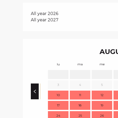
All year 2026
All year 2027
AUGU
lu
ma
me
3
4
5
10
11
12
17
18
19
24
25
26