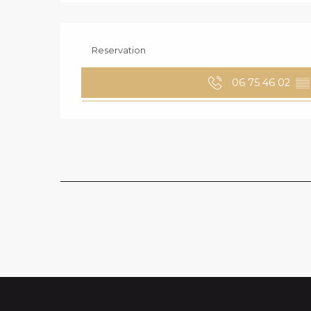
Reservation
06 75 46 02
▒▒