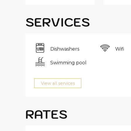
SERVICES
Dishwashers
Wifi
Swimming pool
View all services
RATES