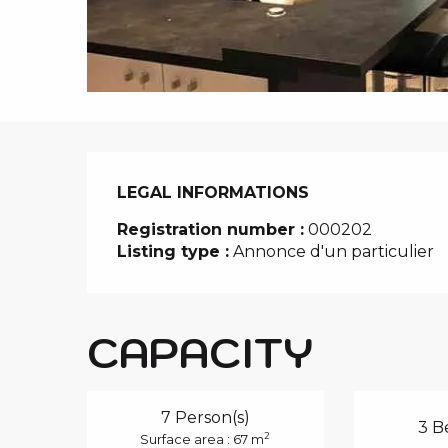
i
p
a
l
LEGAL INFORMATIONS
LEGAL INFORMATIONS
Registration number :
000202
Listing type :
Annonce d'un particulier
CAPACITY
7 Person(s)
3 B
2
Surface area : 67 m