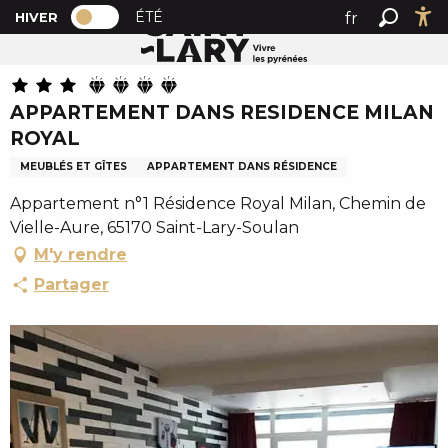
PAGE D’ACCUEIL ACTUELLE HIVER : PAS
A
ÉTÉ
fr
HIVER
Accueil
APPARTEMENT DANS RESIDENCE MILAN ROYAL
PAGE D’ACCUEIL ACTUELLE HIVER : PASSER EN MODE 
Recher
Ac
l
en
l
es
e
APPARTEMENT DANS RESIDENCE MILAN
r
ROYAL
a
u
MEUBLÉS ET GÎTES
APPARTEMENT DANS RÉSIDENCE
c
Appartement n°1 Résidence Royal Milan, Chemin de
o
Vielle-Aure, 65170 Saint-Lary-Soulan
n
M'y rendre
t
e
Partager
n
u
p
r
i
n