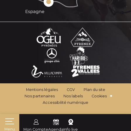
Mentions légales
CGV
Plan du site
Nos partenaires
Nos labels
Cookies
Accessibilité numérique
Menu
Mon Compte
Agenda
Info live