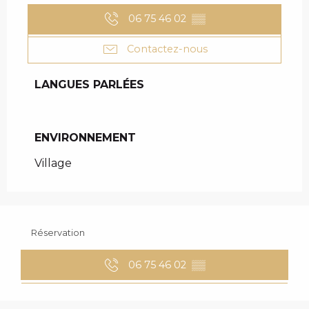
06 75 46 02
▒▒
Contactez-nous
LANGUES PARLÉES
LANGUES PARLÉES
ENVIRONNEMENT
ENVIRONNEMENT
Village
Réservation
06 75 46 02
▒▒