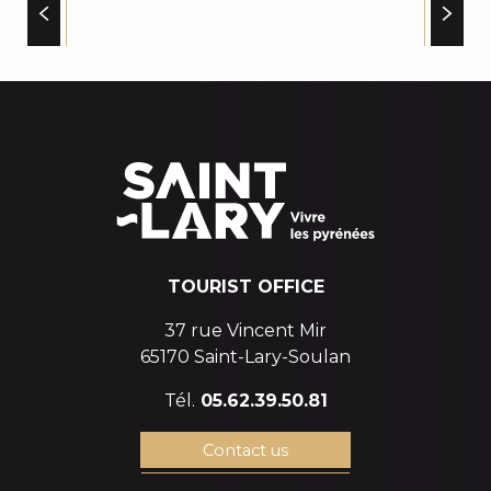
c
CHALET ESTOUDOU - LES HAUTS DE SAINT-LARY
i
CHALET L'ESCAPADE
PLACES TO VISIT
APPARTEMENT HECHEMPY
p
APPARTEMENT DANS RESIDENCE VIGNEMALE
a
APPARTEMENT DANS RÉSIDENCE GRAND PRÉ
l
TOURIST OFFICE
37 rue Vincent Mir
65170 Saint-Lary-Soulan
Tél.
05.62.39.50.81
Contact us