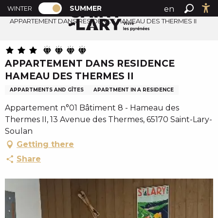
PAGE D’ACCUEIL ACTUELLE ÉTÉ : PASSE
A
SUMMER
en
WINTER
Summer home
PAGE D’ACCUEIL ACTUELLE ÉTÉ : PASSER EN MODE H
Search
Ac
l
APPARTEMENT DANS RESIDENCE HAMEAU DES THERMES II
fr
l
es
e
r
APPARTEMENT DANS RESIDENCE
a
HAMEAU DES THERMES II
u
c
APPARTMENTS AND GÎTES
APARTMENT IN A RESIDENCE
o
Appartement n°01 Bâtiment 8 - Hameau des
n
Thermes II, 13 Avenue des Thermes, 65170 Saint-Lary-
t
Soulan
e
Getting there
n
Share
u
p
r
i
n