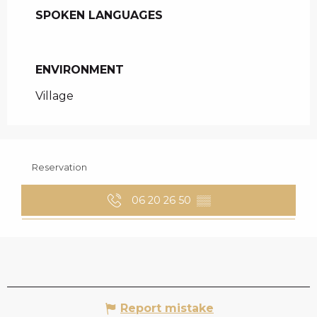
SPOKEN LANGUAGES
SPOKEN LANGUAGES
ENVIRONMENT
ENVIRONMENT
Village
Reservation
06 20 26 50
▒▒
Report mistake