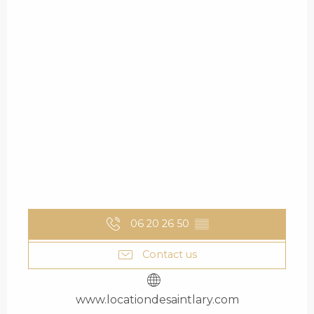
06 20 26 50
▒▒
Contact us
www.locationdesaintlary.com