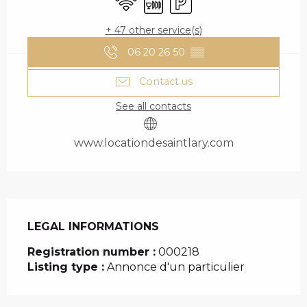
+ 47 other service(s)
06 20 26 50
▒▒
Contact us
See all contacts
www.locationdesaintlary.com
LEGAL INFORMATIONS
LEGAL INFORMATIONS
Registration number :
000218
Listing type :
Annonce d'un particulier