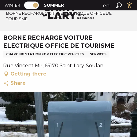
PAGE D’ACCUEIL ACTUELLE ÉTÉ : PASSE
A
SUMMER
en
WINTER
Summer home
PAGE D’ACCUEIL ACTUELLE ÉTÉ : PASSER EN MODE H
Search
Ac
l
BORNE RECHARGE VOITURE ELECTRIQUE OFFICE DE
fr
TOURISME
l
es
e
r
BORNE RECHARGE VOITURE
a
ELECTRIQUE OFFICE DE TOURISME
u
CHARGING STATION FOR ELECTRIC VEHICLES
SERVICES
c
o
Rue Vincent Mir, 65170 Saint-Lary-Soulan
n
Getting there
t
Share
e
n
u
p
r
i
n