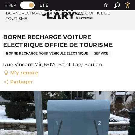
PAGE D’ACCUEIL ACTUELLE ÉTÉ : PASSER
A
ÉTÉ
fr
HIVER
Accueil été
PAGE D’ACCUEIL ACTUELLE ÉTÉ : PASSER EN MODE HI
Recher
Ac
l
BORNE RECHARGE VOITURE ELECTRIQUE OFFICE DE
en
TOURISME
l
es
e
r
BORNE RECHARGE VOITURE
a
ELECTRIQUE OFFICE DE TOURISME
u
BORNE RECHARGE POUR VÉHICULE ÉLECTRIQUE
SERVICE
c
o
Rue Vincent Mir, 65170 Saint-Lary-Soulan
n
M'y rendre
t
Partager
e
n
u
p
r
i
n