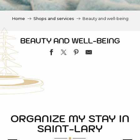
c
i
p
Home
Shops and services
Beauty and well-being
a
l
BEAUTY AND WELL-BEING
SPA NUXE HÔTEL MERCURE
JAZZ'Y COIFFURE CYRIELLE K.
VALVITAL - SPA THERMAL SAINT-LARY SOULAN
ORGANIZE MY STAY IN
PHARMACIE PRAT
SAINT-LARY
DE MECHES AVEC VOUS
CORINNE COIFF
MAHANA (Top Ski Glisse)