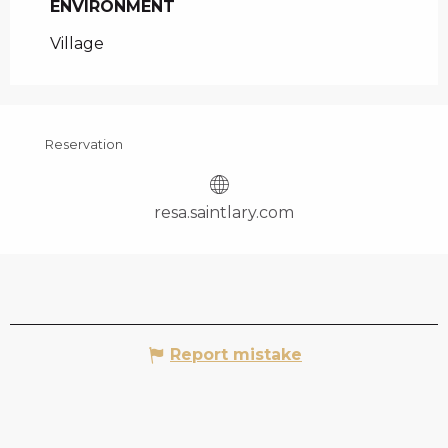
ENVIRONMENT
ENVIRONMENT
Village
Reservation
resa.saintlary.com
Report mistake