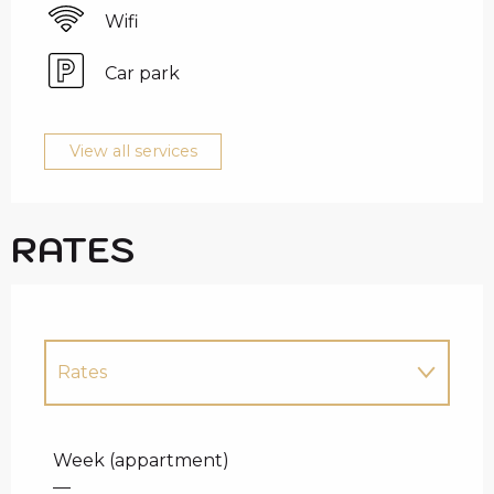
Wifi
Car park
View all services
RATES
Rates
Rates 2027
Week (appartment)
—