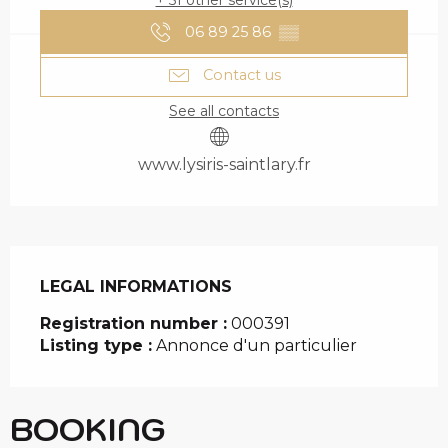
+ 51 other service(s)
06 89 25 86
▒▒
Contact us
See all contacts
www.lysiris-saintlary.fr
LEGAL INFORMATIONS
LEGAL INFORMATIONS
Registration number :
000391
Listing type :
Annonce d'un particulier
BOOKING