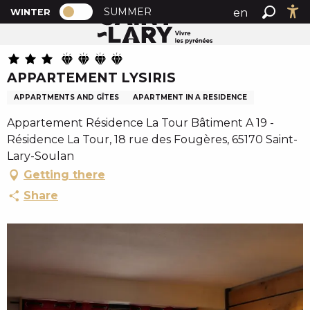
PAGE D’ACCUEIL ACTUELLE HIVER : PA
A
SUMMER
en
WINTER
Home
APPARTEMENT LYSIRIS
PAGE D’ACCUEIL ACTUELLE HIVER : PASSER EN MODE
Search
Ac
l
fr
l
es
e
APPARTEMENT LYSIRIS
r
a
APPARTMENTS AND GÎTES
APARTMENT IN A RESIDENCE
u
Appartement Résidence La Tour Bâtiment A 19 -
c
Résidence La Tour, 18 rue des Fougères, 65170 Saint-
o
Lary-Soulan
n
Getting there
t
e
Share
n
u
p
r
i
n