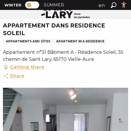
PAGE D’ACCUEIL ACTUELLE HIVER : PA
A
SUMMER
en
WINTER
Home
APPARTEMENT DANS RESIDENCE SOLEIL
PAGE D’ACCUEIL ACTUELLE HIVER : PASSER EN MODE
Search
Ac
l
fr
l
APPARTEMENT DANS RESIDENCE
es
e
SOLEIL
r
a
APPARTMENTS AND GÎTES
APARTMENT IN A RESIDENCE
u
Appartement n°31 Bâtiment A - Résidence Soleil, 35
c
chemin de Saint Lary, 65170 Vielle-Aure
o
Getting there
n
t
Share
e
n
u
p
r
i
n