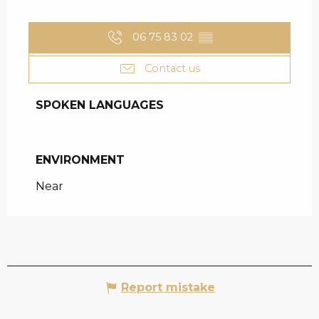
06 75 83 02
▒▒
Contact us
SPOKEN LANGUAGES
SPOKEN LANGUAGES
ENVIRONMENT
ENVIRONMENT
Near
Report mistake