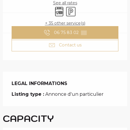
See all rates
Dishwashers
Car park
+ 35 other service(s)
06 75 83 02
▒▒
Contact us
LEGAL INFORMATIONS
LEGAL INFORMATIONS
Listing type :
Annonce d'un particulier
CAPACITY