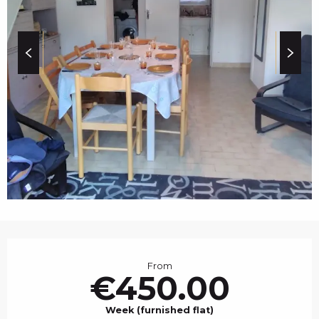
c
i
p
a
l
OPENING HOURS & C
From
€450.00
Week (furnished flat)