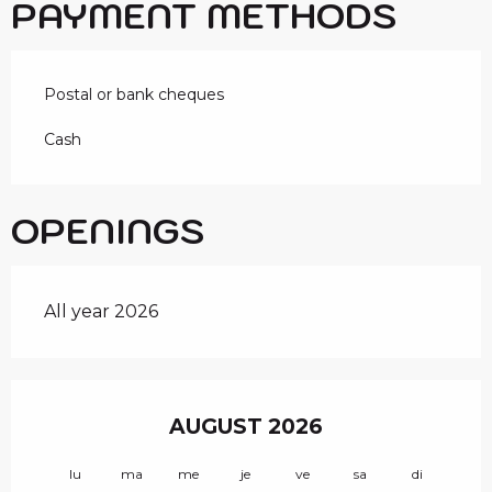
PAYMENT METHODS
Postal or bank cheques
Cash
OPENINGS
All year 2026
AUGUST 2026
lu
ma
me
je
ve
sa
di
lu