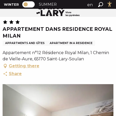
PAGE D’ACCUEIL ACTUELLE HIVER : PA
A
SUMMER
en
WINTER
Home
APPARTEMENT DANS RESIDENCE ROYAL MILAN
PAGE D’ACCUEIL ACTUELLE HIVER : PASSER EN MODE
Search
Ac
l
fr
l
es
e
APPARTEMENT DANS RESIDENCE ROYAL
r
MILAN
a
u
APPARTMENTS AND GÎTES
APARTMENT IN A RESIDENCE
c
Appartement n°12 Résidence Royal Milan, 1 Chemin
o
de Vielle-Aure, 65170 Saint-Lary-Soulan
n
Getting there
t
e
Share
n
u
p
r
i
n