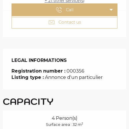
+ 21 other service(s)
Call
Contact us
LEGAL INFORMATIONS
LEGAL INFORMATIONS
Registration number :
000356
Listing type :
Annonce d'un particulier
CAPACITY
4 Person(s)
2
Surface area : 32 m