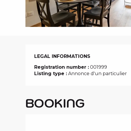
i
p
a
l
LEGAL INFORMATIONS
LEGAL INFORMATIONS
Registration number :
001999
Listing type :
Annonce d'un particulier
BOOKING