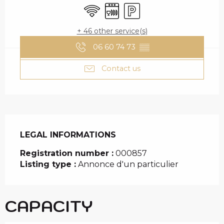
Wifi
Dishwashers
Car park
+ 46 other service(s)
06 60 74 73
▒▒
Contact us
LEGAL INFORMATIONS
LEGAL INFORMATIONS
Registration number :
000857
Listing type :
Annonce d'un particulier
CAPACITY