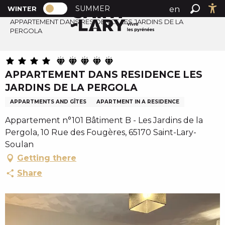
PAGE D’ACCUEIL ACTUELLE HIVER : PA
A
SUMMER
en
WINTER
Home
PAGE D’ACCUEIL ACTUELLE HIVER : PASSER EN MODE
Search
Ac
l
APPARTEMENT DANS RESIDENCE LES JARDINS DE LA
fr
PERGOLA
l
es
e
r
a
APPARTEMENT DANS RESIDENCE LES
u
JARDINS DE LA PERGOLA
c
APPARTMENTS AND GÎTES
APARTMENT IN A RESIDENCE
o
n
Appartement n°101 Bâtiment B - Les Jardins de la
t
Pergola, 10 Rue des Fougères, 65170 Saint-Lary-
e
Soulan
n
Getting there
u
Share
p
r
i
n