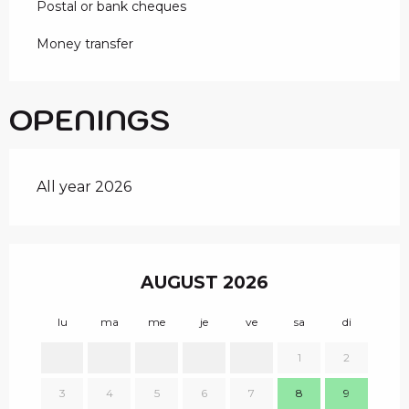
Postal or bank cheques
Money transfer
OPENINGS
All year 2026
AUGUST 2026
lu
ma
me
je
ve
sa
di
lu
1
2
1
3
4
5
6
7
8
9
8