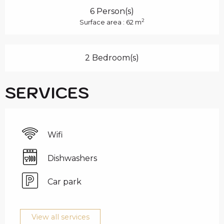
6 Person(s)
2
Surface area : 62 m
2 Bedroom(s)
SERVICES
Wifi
Dishwashers
Car park
View all services