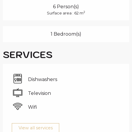
6 Person(s)
2
Surface area : 62 m
1 Bedroom(s)
SERVICES
Dishwashers
Television
Wifi
View all services