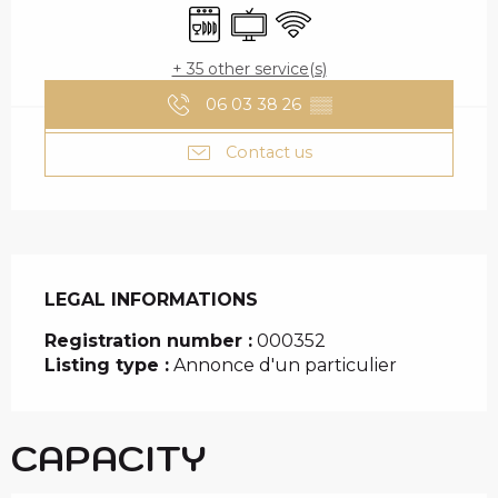
Dishwashers
Television
Wifi
+ 35 other service(s)
06 03 38 26
▒▒
Contact us
LEGAL INFORMATIONS
LEGAL INFORMATIONS
Registration number :
000352
Listing type :
Annonce d'un particulier
CAPACITY