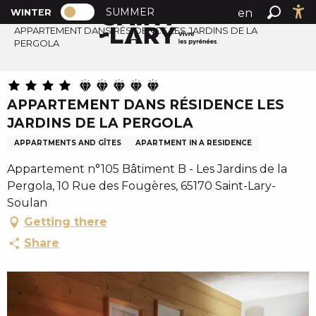
PAGE D’ACCUEIL ACTUELLE HIVER : PA
A
SUMMER
en
WINTER
Home
PAGE D’ACCUEIL ACTUELLE HIVER : PASSER EN MODE
Search
Ac
l
APPARTEMENT DANS RÉSIDENCE LES JARDINS DE LA
fr
PERGOLA
l
es
e
r
a
APPARTEMENT DANS RÉSIDENCE LES
u
JARDINS DE LA PERGOLA
c
APPARTMENTS AND GÎTES
APARTMENT IN A RESIDENCE
o
n
Appartement n°105 Bâtiment B - Les Jardins de la
t
Pergola, 10 Rue des Fougères, 65170 Saint-Lary-
e
Soulan
n
Getting there
u
Share
p
r
i
n