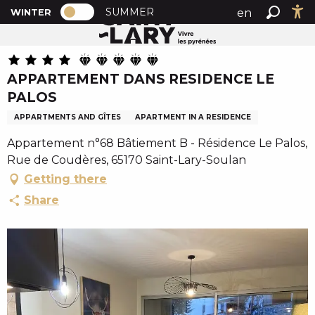
PAGE D’ACCUEIL ACTUELLE HIVER : PA
A
SUMMER
en
WINTER
Home
APPARTEMENT DANS RESIDENCE LE PALOS
PAGE D’ACCUEIL ACTUELLE HIVER : PASSER EN MODE
Search
Ac
l
fr
l
es
e
APPARTEMENT DANS RESIDENCE LE
r
PALOS
a
u
APPARTMENTS AND GÎTES
APARTMENT IN A RESIDENCE
c
Appartement n°68 Bâtiement B - Résidence Le Palos,
o
Rue de Coudères, 65170 Saint-Lary-Soulan
n
Getting there
t
e
Share
n
u
p
r
i
n