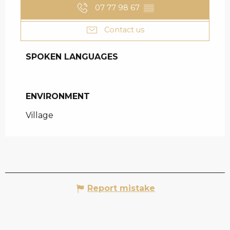
07 77 98 67
▒▒
Contact us
SPOKEN LANGUAGES
SPOKEN LANGUAGES
ENVIRONMENT
ENVIRONMENT
Village
Report mistake