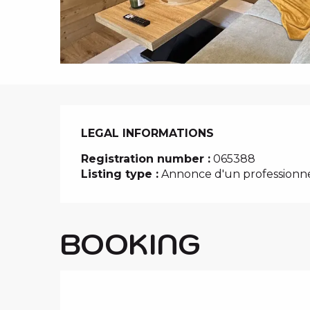
i
p
a
l
LEGAL INFORMATIONS
LEGAL INFORMATIONS
Registration number :
065388
Listing type :
Annonce d'un professionn
BOOKING