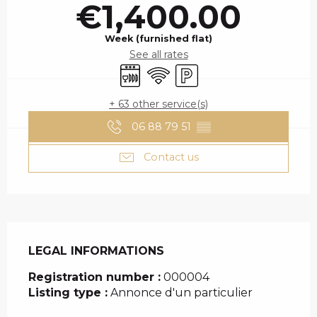
€1,400.00
Week (furnished flat)
See all rates
Dishwashers
Wifi
Car park
+ 63 other service(s)
06 88 79 51
▒▒
Contact us
LEGAL INFORMATIONS
LEGAL INFORMATIONS
Registration number :
000004
Listing type :
Annonce d'un particulier