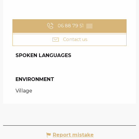
06 88 79 51
▒▒
Contact us
SPOKEN LANGUAGES
SPOKEN LANGUAGES
ENVIRONMENT
ENVIRONMENT
Village
Report mistake