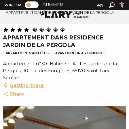
PAGE D’ACCUEIL ACTUELLE HIVER : PA
A
SUMMER
en
WINTER
Home
PAGE D’ACCUEIL ACTUELLE HIVER : PASSER EN MODE
Search
Ac
l
APPARTEMENT DANS RESIDENCE JARDIN DE LA PERGOLA
fr
l
es
e
r
APPARTEMENT DANS RESIDENCE
a
JARDIN DE LA PERGOLA
u
c
APPARTMENTS AND GÎTES
APARTMENT IN A RESIDENCE
o
Appartement n°301 Bâtiment A - Les Jardins de la
n
Pergola, 10 rue des Fougères, 65170 Saint-Lary-
t
Soulan
e
Getting there
n
Share
u
p
r
i
n