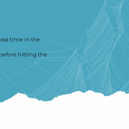
eal time in the
before hitting the