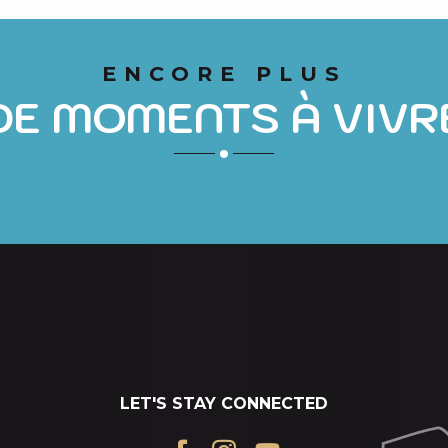
SAINT-LARY VILLAGE
ENCORE PLUS
DE MOMENTS À VIVR
Time to stroll and fill your shopping basket!
AT THE SAINT-LARY MARKET
LET'S STAY CONNECTED