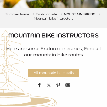
c
i
p
Summer home
To do on site
MOUNTAIN BIKING
a
Mountain bike instructors
l
MOUNTAIN BIKE INSTRUCTORS
Here are some Enduro itineraries, Find all
our mountain bike routes
All mountain bike trails