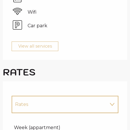
Wifi
Car park
View all services
RATES
Rates
Rates 2027
Week (appartment)