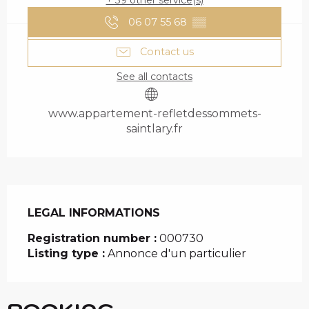
+ 39 other service(s)
06 07 55 68
▒▒
Contact us
See all contacts
www.appartement-refletdessommets-
saintlary.fr
LEGAL INFORMATIONS
LEGAL INFORMATIONS
Registration number :
000730
Listing type :
Annonce d'un particulier