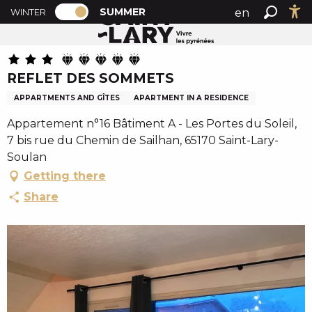
PAGE D’ACCUEIL ACTUELLE ÉTÉ : PASSE
A
SUMMER
en
WINTER
Summer home
REFLET DES SOMMETS
PAGE D’ACCUEIL ACTUELLE ÉTÉ : PASSER EN MODE H
Search
Ac
l
fr
l
es
e
REFLET DES SOMMETS
r
a
APPARTMENTS AND GÎTES
APARTMENT IN A RESIDENCE
u
Appartement n°16 Bâtiment A - Les Portes du Soleil,
c
7 bis rue du Chemin de Sailhan, 65170 Saint-Lary-
o
Soulan
n
Getting there
t
e
Share
n
u
p
r
i
n