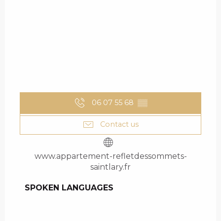
06 07 55 68
▒▒
Contact us
www.appartement-refletdessommets-
saintlary.fr
SPOKEN LANGUAGES
SPOKEN LANGUAGES