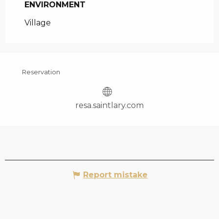
ENVIRONMENT
ENVIRONMENT
Village
Reservation
resa.saintlary.com
Report mistake