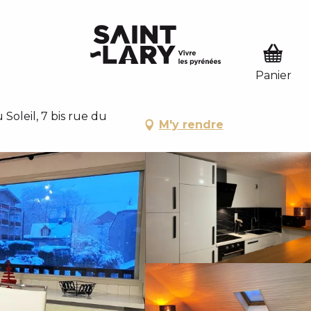
SER EN MODE HIVER
 HIVER
Soleil, 7 bis rue du
M'y rendre