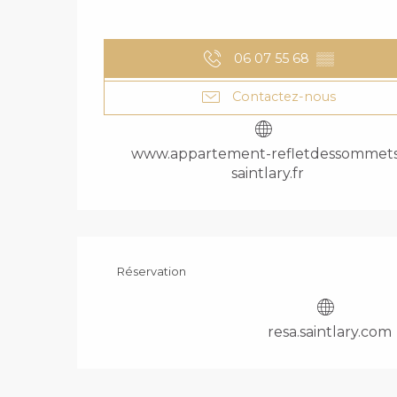
06 07 55 68
▒▒
Contactez-nous
www.appartement-refletdessommets
saintlary.fr
Réservation
resa.saintlary.com