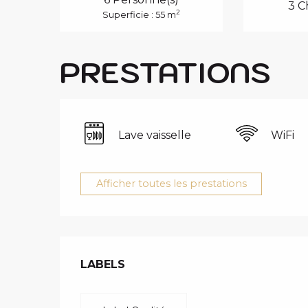
3 C
2
Superficie : 55 m
PRESTATIONS
Lave vaisselle
WiFi
Afficher toutes les prestations
OFFRES DE 
LABELS
LABELS