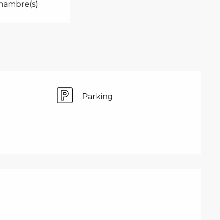
hambre(s)
Parking
PRESTATIONS