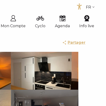
FR
Accessib
EN
ES
Mon Compte
Cyclo
Agenda
Info live
Partager