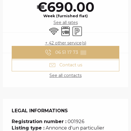
€690.00
Week (furnished flat)
See all rates
Wifi
Dishwashers
Car park
+ 42 other service(s)
06 51 17 73
▒▒
Contact us
See all contacts
LEGAL INFORMATIONS
LEGAL INFORMATIONS
Registration number :
001926
Listing type :
Annonce d'un particulier