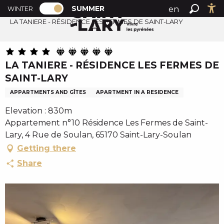
PAGE D’ACCUEIL ACTUELLE ÉTÉ : PASSE
A
SUMMER
en
WINTER
Summer home
PAGE D’ACCUEIL ACTUELLE ÉTÉ : PASSER EN MODE H
Search
Ac
l
LA TANIERE - RÉSIDENCE LES FERMES DE SAINT-LARY
fr
l
es
e
r
LA TANIERE - RÉSIDENCE LES FERMES DE
a
SAINT-LARY
u
c
APPARTMENTS AND GÎTES
APARTMENT IN A RESIDENCE
o
Elevation : 830m
n
Appartement n°10 Résidence Les Fermes de Saint-
t
Lary, 4 Rue de Soulan, 65170 Saint-Lary-Soulan
e
Getting there
n
Share
u
p
r
i
n