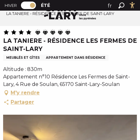
PAGE D’ACCUEIL ACTUELLE ÉTÉ : PASSER
A
ÉTÉ
fr
HIVER
Accueil été
PAGE D’ACCUEIL ACTUELLE ÉTÉ : PASSER EN MODE HI
Recher
Ac
l
LA TANIERE - RÉSIDENCE LES FERMES DE SAINT-LARY
en
l
es
e
r
LA TANIERE - RÉSIDENCE LES FERMES DE
a
SAINT-LARY
u
c
MEUBLÉS ET GÎTES
APPARTEMENT DANS RÉSIDENCE
o
Altitude : 830m
n
Appartement n°10 Résidence Les Fermes de Saint-
t
Lary, 4 Rue de Soulan, 65170 Saint-Lary-Soulan
e
M'y rendre
n
Partager
u
p
r
i
n