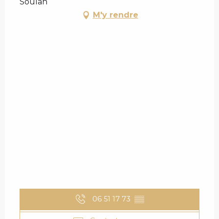
Soulan
M'y rendre
06 51 17 73
▒▒