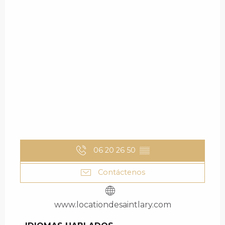
06 20 26 50
▒▒
Contáctenos
www.locationdesaintlary.com