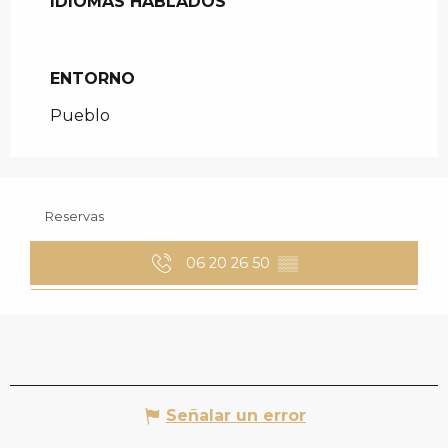
IDIOMAS HABLADOS
IDIOMAS HABLADOS
ENTORNO
ENTORNO
Pueblo
Reservas
06 20 26 50
▒▒
Señalar un error