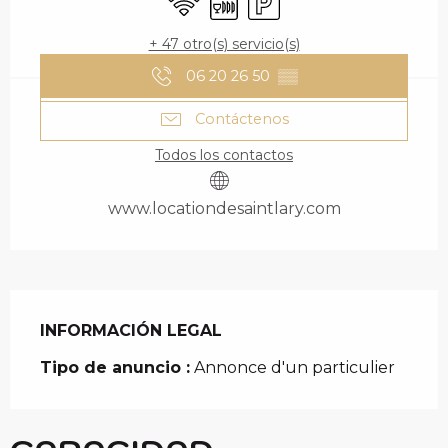
+ 47 otro(s) servicio(s)
06 20 26 50
▒▒
Contáctenos
Todos los contactos
www.locationdesaintlary.com
INFORMACIÓN LEGAL
INFORMACIÓN LEGAL
Tipo de anuncio :
Annonce d'un particulier