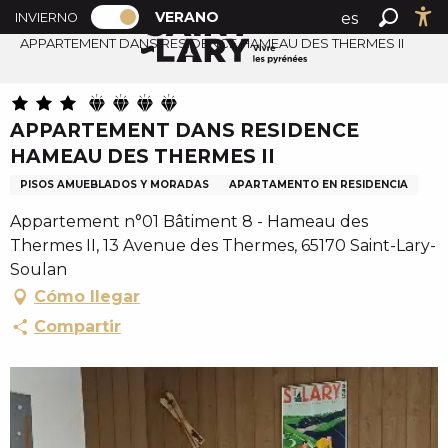
PAGE D’ACCUEIL ACTUELLE ÉTÉ : PAS
A
VERANO
es
INVIERNO
Accueil verano
PAGE D’ACCUEIL ACTUELLE ÉTÉ : PASSER EN MODE H
Buscar
Ac
l
APPARTEMENT DANS RESIDENCE HAMEAU DES THERMES II
fr
l
en
e
r
APPARTEMENT DANS RESIDENCE
a
HAMEAU DES THERMES II
u
c
PISOS AMUEBLADOS Y MORADAS
APARTAMENTO EN RESIDENCIA
o
Appartement n°01 Bâtiment 8 - Hameau des
n
Thermes II, 13 Avenue des Thermes, 65170 Saint-Lary-
t
Soulan
e
Cómo llegar
n
Compartir
u
p
r
i
n