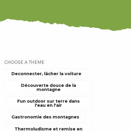
i
p
a
l
CHOOSE A THEME
ANIMAL
LUNCH
Deconnecter, lâcher la voiture
THE BE
Découverte douce de la
SPRING 
SENSORI
montagne
SPA A
Fun outdoor sur terre dans
l'eau en l'air
Gastronomie des montagnes
Thermoludisme et remise en