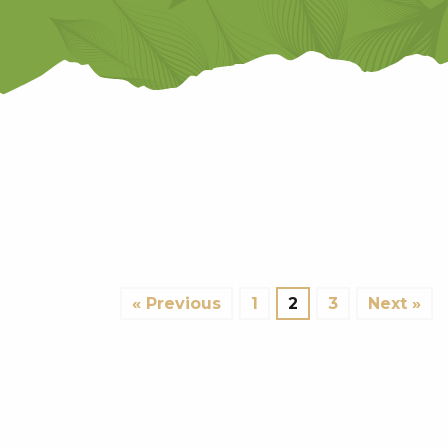
CYCLE UP
THE SUNKEN VILLAGE AND
RTET
LAKE MEDIANO IN SPAIN
ACS DU
ADMIRE THE STARS OR A
SUNRISE
E DES
TAKE A BREAK AT SENSORIA
EY
« Previous
1
2
3
Next »
STORY OF
FERME DES CARLINES CHEESE
 RESORT
HAS A HISTORY