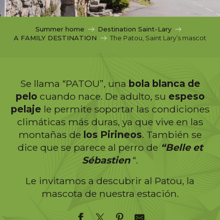
c
i
p
Summer home
Destination Saint-Lary
a
A FAMILY DESTINATION
The Patou, Saint Lary’s mascot
l
Se llama “PATOU”, una
bola blanca de
pelo
cuando nace. De adulto, su
espeso
pelaje
le permite soportar las condiciones
climáticas más duras, ya que vive en las
montañas de
los Pirineos
. También se
dice que se parece al perro de
“Belle et
Sébastien
“.
Le invitamos a descubrir al Patou, la
mascota de nuestra estación.