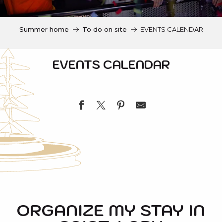
c
i
p
Summer home
To do on site
EVENTS CALENDAR
a
l
EVENTS CALENDAR
Visite commentée de la centrale de Saint-Lary et de
Ens, un village pyrénéen et son église
Jeux de société autour du patrimoine - MOIS DU P
ORGANIZE MY STAY IN
Projection-débat autour des pierres gravées à Azet
Ouverture de l'église de Vignec