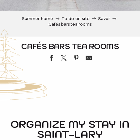
c
i
p
Summer home
To do on site
Savor
a
Cafés bars tea rooms
l
CAFÉS BARS TEA ROOMS
BAR LA CANTINA LOCAL
RIDE & BEER
LE KINITO
ORGANIZE MY STAY IN
LE COMPTOIR GOURMAND PYRENEEN-BAR AU BA
SAINT-LARY
LA CAS'A TOM
BAR Ô CHALET 1700