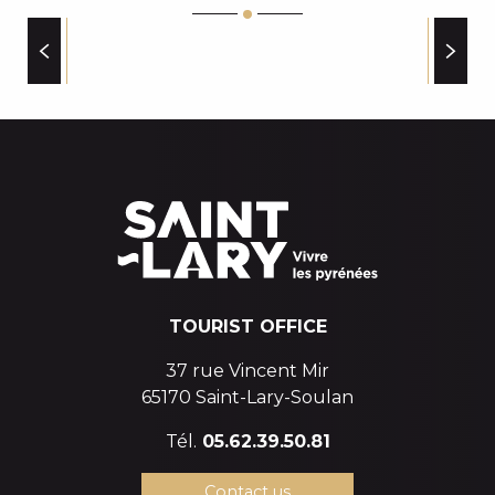
LE COMPTOIR GOURMAND PYRENEEN
URSUS COFFEE SHOP & COFFEE TRUCK
BAR LE CINTRA
GROUP ACCOMMODATION
CONFISERIE SALON DE THE LE COUCARIL
BAR L'ICC (L'ISARD CAFE CENTRAL)
L'EPI D'AURE BOULANGERIE PATISSERIE ARTISANA
TOURIST OFFICE
37 rue Vincent Mir
65170 Saint-Lary-Soulan
Tél.
05.62.39.50.81
Contact us