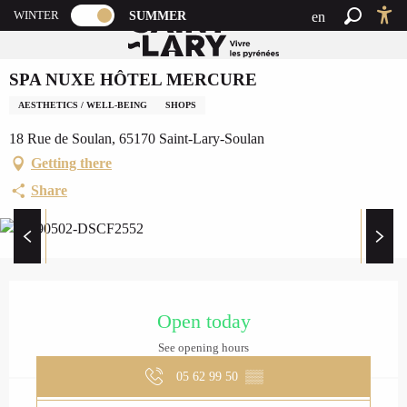
A
PAGE D’ACCUEIL ACTUELLE ÉTÉ : PASSER 
WINTER
SUMMER
en
Summer home
SPA NUXE HÔTEL MERCURE
PAGE D’ACCUEIL ACTUELLE ÉTÉ : PASSER EN MODE HIVE
Search
Ac
l
fr
l
SPA NUXE HÔTEL MERCURE
es
e
r
AESTHETICS / WELL-BEING
SHOPS
a
18 Rue de Soulan, 65170 Saint-Lary-Soulan
u
Getting there
c
o
Share
n
t
e
n
OPENING HOURS & CO
u
Open today
p
r
See opening hours
i
05 62 99 50
▒▒
n