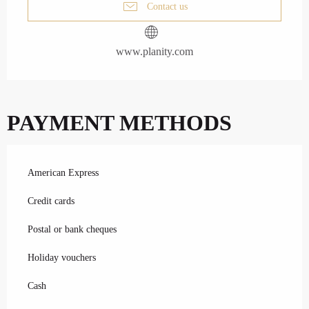
c
Contact us
i
p
a
www.planity.com
l
PAYMENT METHODS
American Express
Credit cards
Postal or bank cheques
Holiday vouchers
Cash