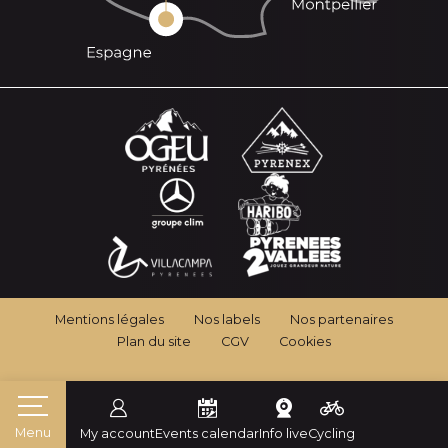
Mentions légales
Nos labels
Nos partenaires
Plan du site
CGV
Cookies
Menu
My account
Events calendar
Info live
Cycling