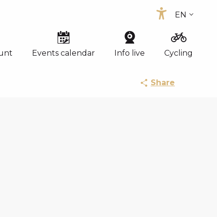
EN
Accessibi
FR
ES
unt
Events calendar
Info live
Cycling
Share