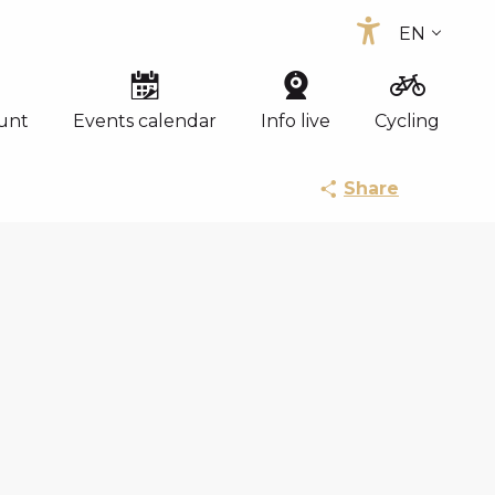
EN
Accessibi
FR
ES
unt
Events calendar
Info live
Cycling
Share