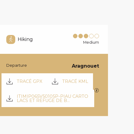
Hiking
Medium
Departure
Aragnouet
PRACTICAL IN
DOCUMENTATION
TRACÉ GPX
TRACÉ KML
GPX / KML files 
ITIMIP065V50105P-PIAU CARTO
LACS ET REFUGE DE B...