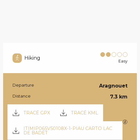
Hiking
Easy
Departure
Aragnouet
PRACTICAL INFOR
Distance
7.3 km
DOCUMENTATION
TRACÉ GPX
TRACÉ KML
GPX / 
ITIMIP065V50108X-1-PIAU CARTO LAC
DE BADET