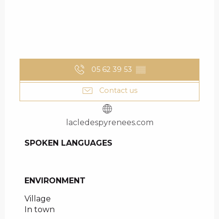
05 62 39 53
▒▒
Contact us
lacledespyrenees.com
SPOKEN LANGUAGES
SPOKEN LANGUAGES
ENVIRONMENT
ENVIRONMENT
Village
In town