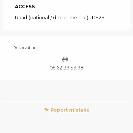
ACCESS
ACCESS
Road (national / departmental) : D929
Reservation
05 62 39 53 98
Report mistake