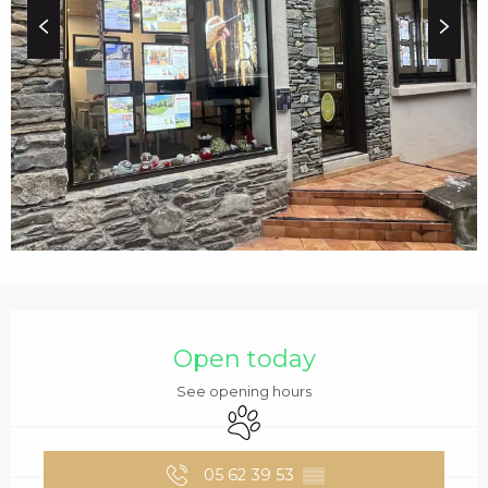
c
i
p
a
l
OPENING HOURS & C
Open today
See opening hours
Animals accepted
05 62 39 53
▒▒