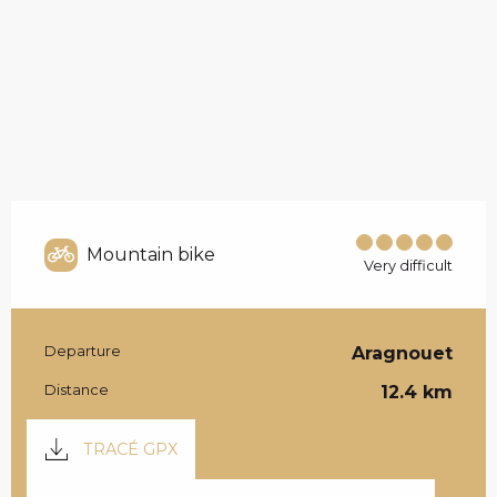
Mountain bike
Very difficult
Departure
Aragnouet
PRACTICAL INFOR
Distance
12.4 km
DOCUMENTATION
TRACÉ GPX