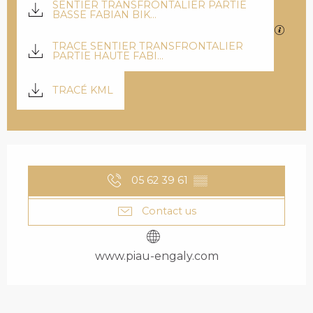
SENTIER TRANSFRONTALIER PARTIE
BASSE FABIAN BIK...
GPX / 
TRACE SENTIER TRANSFRONTALIER
PARTIE HAUTE FABI...
TRACÉ KML
OPENING HOURS & C
05 62 39 61
▒▒
Contact us
www.piau-engaly.com