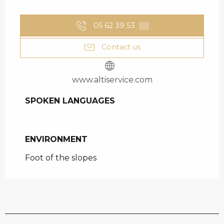
05 62 39 53
▒▒
Contact us
www.altiservice.com
SPOKEN LANGUAGES
SPOKEN LANGUAGES
ENVIRONMENT
ENVIRONMENT
Foot of the slopes