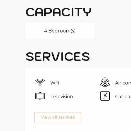
CAPACITY
4 Bedroom(s)
SERVICES
Wifi
Air co
Television
Car pa
View all services