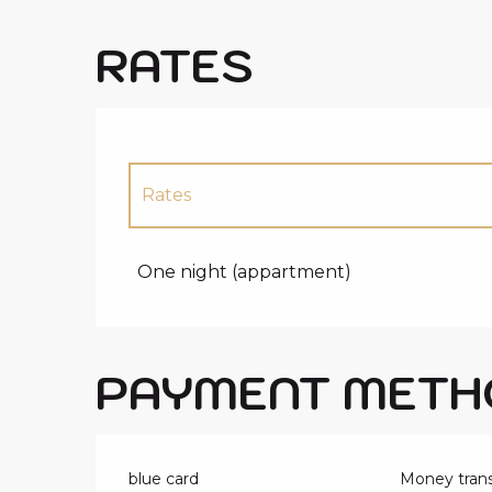
RATES
Rates
Rates 2027
One night (appartment)
PAYMENT METH
blue card
Money trans