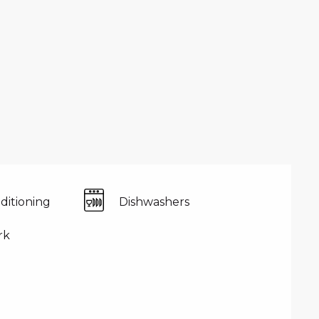
nditioning
Dishwashers
rk