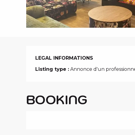
i
p
a
l
LEGAL INFORMATIONS
LEGAL INFORMATIONS
Listing type :
Annonce d'un professionn
BOOKING